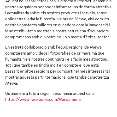
Aquest nou canal cerca una via directa d'interactuar amb els
nostres seguidors per poder informar-los de forma atractiva
i actualitzada sobre els nostres productes i serveis, sense
oblidar traslladar la filosofia i valors de Mewa, així com les
nostres constants millores en qüestions com la innvocació i
la sostenibilitat o mostrar la nostra naturalesa d'ocupadors
compromesos amb el vostre equip o marca d'èxit al sector.
En estreta col·laboració amb l'equip regional de Mewa,
comptarem amb vídeos i fotografies de primera mà que
humanitzin els nostres continguts i els facin més atractius.
Tot i que també es tindrà molt en compte el que està
passant en altres regions per compartir el més interessant i
mostrar aquesta part internacional que també caracteritza
Mewa.
Us animem a tots a seguir i recomanar aquest canal:
https://www.facebook.com/MewaIberia