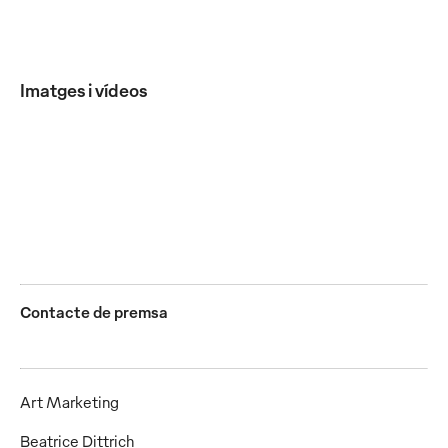
Imatges i vídeos
Mewa inaugura el canal de Facebook per a Espanya
PNG
Contacte de premsa
Art Marketing
Beatrice Dittrich