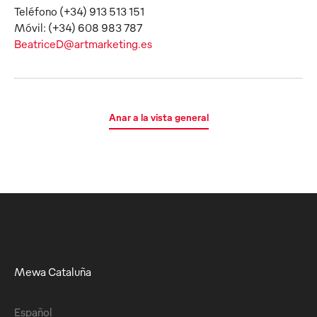
Teléfono (+34) 913 513 151
BeatriceD@artmarketing.es
Anar a la vista general
Mewa Cataluña
Español