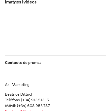
Imatges i vídeos
Mewa inverteix en l’app amb IA d’Esenca per identificar
la talla en segons
JPG
Contacte de premsa
Art Marketing
Beatrice Dittrich
Teléfono (+34) 913 513 151