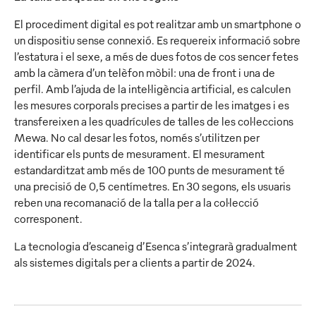
El procediment digital es pot realitzar amb un smartphone o
un dispositiu sense connexió. Es requereix informació sobre
l’estatura i el sexe, a més de dues fotos de cos sencer fetes
amb la càmera d’un telèfon mòbil: una de front i una de
perfil. Amb l’ajuda de la intel·ligència artificial, es calculen
les mesures corporals precises a partir de les imatges i es
transfereixen a les quadrícules de talles de les col·leccions
Mewa. No cal desar les fotos, només s’utilitzen per
identificar els punts de mesurament. El mesurament
estandarditzat amb més de 100 punts de mesurament té
una precisió de 0,5 centímetres. En 30 segons, els usuaris
reben una recomanació de la talla per a la col·lecció
corresponent.
La tecnologia d’escaneig d’Esenca s’integrarà gradualment
als sistemes digitals per a clients a partir de 2024.