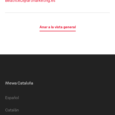
BeatriceD@artmarketing.es
Anar a la vista general
Mewa Cataluña
Español
Catalán