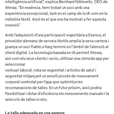
intel·ligència artificial”, explica Bernhard Niklewitz, CEO de
Mewa. “En essència, hem trobat un soci amb una
experiència excepcional, tant en el camp de la IA com en la
indústria tèxtil. Això és el que ens ha motivat a fer aquesta
inversió”.
Amb l’adquisició d’una participació majoritària a Esenca, el
proveïdor alemany de serveis tèxtils amplia la seva cartera i
guanya un soci fiable a llarg termini en l’àmbit de l’atenció al
client digital. La tecnologia basada en IA permet Mewa,
així com els seus clients i socis, utilitzar una còmoda app per
seleccionar
vestuari laboral, roba se seguretat i articles de salut i
seguretat mitjançant un senzill procés de mesurament
corporal controlat per l’app que optimitza les
recomanacions de talles. En un futur pròxim, això podria
flexibilitzar i dotar d'eficiència els mesuraments manuals i la
selecció de talles in situ.
La talla adequada en uns segons